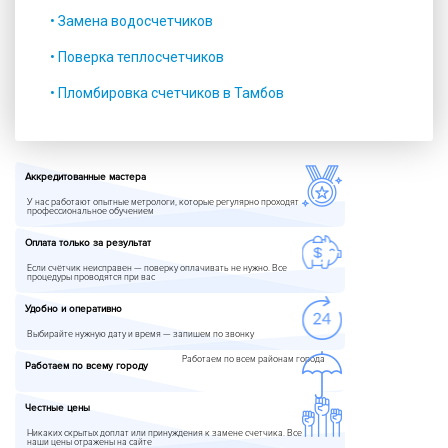
• Замена водосчетчиков
• Поверка теплосчетчиков
• Пломбировка счетчиков в Тамбов
Аккредитованные мастера
У нас работают опытные метрологи, которые регулярно проходят
профессиональное обучением
Оплата только за результат
Если счётчик неисправен — поверку оплачивать не нужно. Все
процедуры проводятся при вас
Удобно и оперативно
Выбирайте нужную дату и время — запишем по звонку
Работаем по всем районам города
Работаем по всему городу
Честные цены
Никаких скрытых доплат или принуждения к замене счетчика. Все
наши цены отражены на сайте